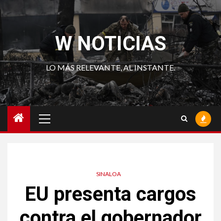
Saltar
al
contenido
W NOTICIAS
LO MÁS RELEVANTE, AL INSTANTE.
Menú
principal
SINALOA
EU presenta cargos
contra el gobernador