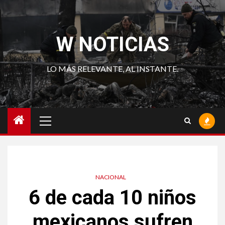
Saltar
al
contenido
W NOTICIAS
LO MÁS RELEVANTE, AL INSTANTE.
Menú
principal
NACIONAL
6 de cada 10 niños
mexicanos sufren